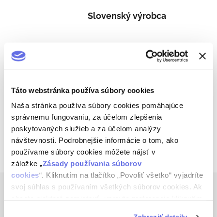
Slovenský výrobca
Starostlivý prístup
Táto webstránka používa súbory cookies
Tradičný alkohol
Naša stránka používa súbory cookies pomáhajúce
správnemu fungovaniu, za účelom zlepšenia
poskytovaných služieb a za účelom analýzy
návštevnosti. Podrobnejšie informácie o tom, ako
Popis
používame súbory cookies môžete nájsť v
záložke „
Zásady používania súborov
cookies
“. Kliknutím na tlačítko „Povoliť všetko“ vyjadríte
Z
svoj súhlas s používaním všetkých súborov cookies. Ak
á
Kontakt
chcete niektoré zamietnuť, upravte preferencie kliknutím
p
na tlačítko „Prispôsobiť“.
ä