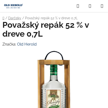
Prejsť
Hľadať
NÁKUP
na
obsah
KOŠÍK
Domov
/
Darčeky
/
Považský repák 52 % v dreve 0,7L
Považský repák 52 % v
dreve 0,7L
Značka:
Old Herold