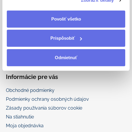
Zobraziť detaily
oldherold.sk
t
i
eshop
@
oldherold.sk
Povoliť všetko
e
+421 917 777 166
Prispôsobiť
Odmietnuť
Informácie pre vás
Obchodné podmienky
Podmienky ochrany osobných údajov
Zásady používania súborov cookie
Na stiahnutie
Moja objednávka