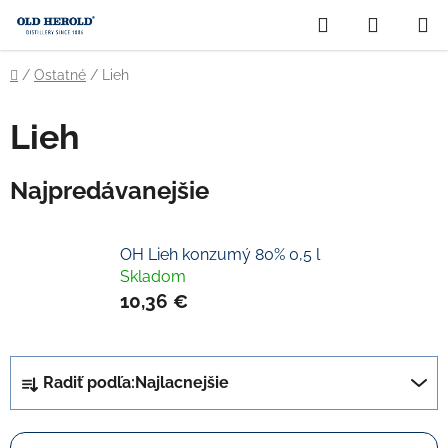
Prejsť
Hľadať
NÁKUP
na
obsah
KOŠÍK
Domov
/
Ostatné
/
Lieh
Lieh
Najpredávanejšie
OH Lieh konzumý 80% 0,5 l
Skladom
10,36 €
R
Radiť podľa:
Najlacnejšie
a
d
e