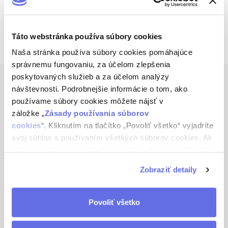
Táto webstránka používa súbory cookies
1
položiek celkom
O
Naša stránka používa súbory cookies pomáhajúce
v
správnemu fungovaniu, za účelom zlepšenia
l
Z
poskytovaných služieb a za účelom analýzy
á
á
d
návštevnosti. Podrobnejšie informácie o tom, ako
Kontakt
p
a
používame súbory cookies môžete nájsť v
ä
c
záložke „
Zásady používania súborov
oldherold.sk
t
i
cookies
“. Kliknutím na tlačítko „Povoliť všetko“ vyjadríte
i
e
svoj súhlas s používaním všetkých súborov cookies. Ak
eshop
@
oldherold.sk
p
e
chcete niektoré zamietnuť, upravte preferencie kliknutím
r
na tlačítko „Prispôsobiť“.
+421 917 777 166
v
Zobraziť detaily
k
y
v
Povoliť všetko
ý
p