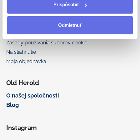
i
Prispôsobiť
Informácie pre vás
s
u
Obchodné podmienky
Odmietnuť
Podmienky ochrany osobných údajov
Zásady používania súborov cookie
Na stiahnutie
Moja objednávka
Old Herold
O našej spoločnosti
Blog
Instagram