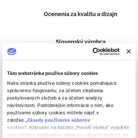
Ocenenia za kvalitu a dizajn
Slovenský výrobca
Starostlivý prístup
Táto webstránka používa súbory cookies
Naša stránka používa súbory cookies pomáhajúce
správnemu fungovaniu, za účelom zlepšenia
Tradičný alkohol
poskytovaných služieb a za účelom analýzy
návštevnosti. Podrobnejšie informácie o tom, ako
používame súbory cookies môžete nájsť v
záložke „
Zásady používania súborov
Popis
cookies
“. Kliknutím na tlačítko „Povoliť všetko“ vyjadríte
svoj súhlas s používaním všetkých súborov cookies. Ak