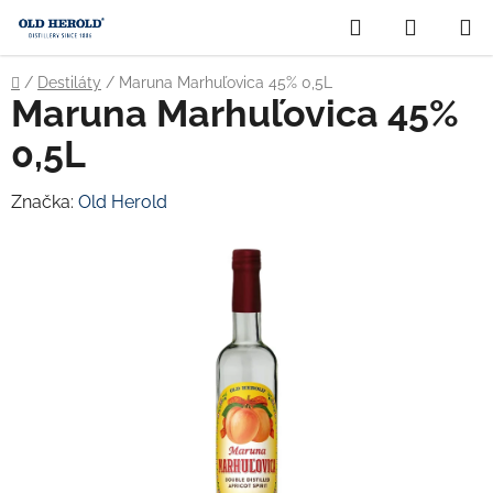
Prejsť
Hľadať
NÁKUP
na
obsah
KOŠÍK
Domov
/
Destiláty
/
Maruna Marhuľovica 45% 0,5L
Maruna Marhuľovica 45%
0,5L
Značka:
Old Herold