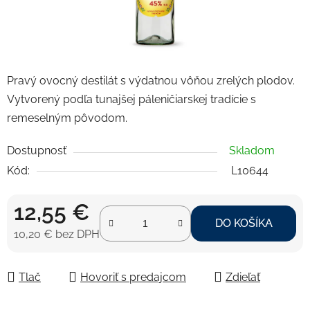
Pravý ovocný destilát s výdatnou vôňou zrelých plodov.
Vytvorený podľa tunajšej páleničiarskej tradície s
remeselným pôvodom.
Dostupnosť
Skladom
Kód:
L10644
12,55 €
DO KOŠÍKA
10,20 € bez DPH
Jednotková cena:
Tlač
Hovoriť s predajcom
Zdieľať