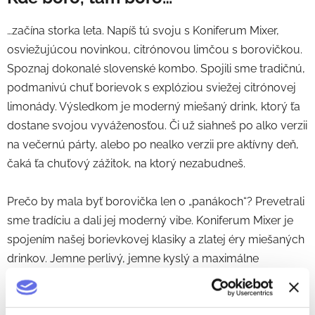
…začína storka leta. Napíš tú svoju s Koniferum Mixer,
osviežujúcou novinkou, citrónovou limčou s borovičkou.
Spoznaj dokonalé slovenské kombo. Spojili sme tradičnú,
podmanivú chuť borievok s explóziou sviežej citrónovej
limonády. Výsledkom je moderný miešaný drink, ktorý ťa
dostane svojou vyváženosťou. Či už siahneš po alko verzii
na večernú párty, alebo po nealko verzii pre aktívny deň,
čaká ťa chuťový zážitok, na ktorý nezabudneš.
Prečo by mala byť borovička len o „panákoch“? Prevetrali
sme tradíciu a dali jej moderný vibe. Koniferum Mixer je
spojením našej borievkovej klasiky a zlatej éry miešaných
drinkov. Jemne perlivý, jemne kyslý a maximálne
osviežujúci. Hoď plechovku do chladiacej tašky a ukáž
kamošom, ako chutí slovenské leto.