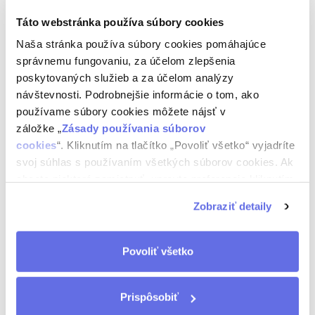
Viete, že?
Táto webstránka používa súbory cookies
Koniferum Mixer najlepšie chutí dobre vychladené, s
Naša stránka používa súbory cookies pomáhajúce
plátkom citróna a ľadom. Uži si svoje leto s chuťou, ktorú
správnemu fungovaniu, za účelom zlepšenia
poznáš, v balení, ktoré ťa baví.
poskytovaných služieb a za účelom analýzy
návštevnosti. Podrobnejšie informácie o tom, ako
používame súbory cookies môžete nájsť v
záložke „
Zásady používania súborov
cookies
“. Kliknutím na tlačítko „Povoliť všetko“ vyjadríte
svoj súhlas s používaním všetkých súborov cookies. Ak
chcete niektoré zamietnuť, upravte preferencie kliknutím
na tlačítko „Prispôsobiť“.
Zobraziť detaily
Povoliť všetko
Prispôsobiť