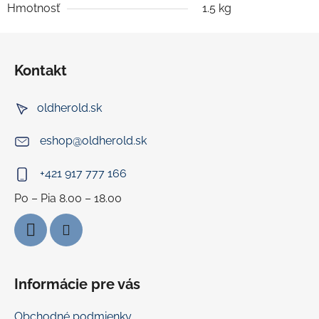
Hmotnosť
1.5 kg
Z
á
Kontakt
p
ä
oldherold.sk
t
i
eshop
@
oldherold.sk
e
+421 917 777 166
Informácie pre vás
Obchodné podmienky