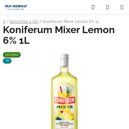
Prejsť
Hľadať
NÁKUP
na
obsah
KOŠÍK
Domov
/
Borovička a Gin
/
Koniferum Mixer Lemon 6% 1L
Koniferum Mixer Lemon
6% 1L
NOVINKA
TIP