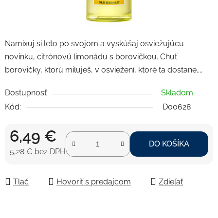
Namixuj si leto po svojom a vyskúšaj osviežujúcu
novinku, citrónovú limonádu s borovičkou. Chuť
borovičky, ktorú miluješ, v osviežení, ktoré ťa dostane....
Dostupnosť
Skladom
Kód:
D00628
6,49 €
DO KOŠÍKA
5,28 € bez DPH
Jednotková cena:
Tlač
Hovoriť s predajcom
Zdieľať