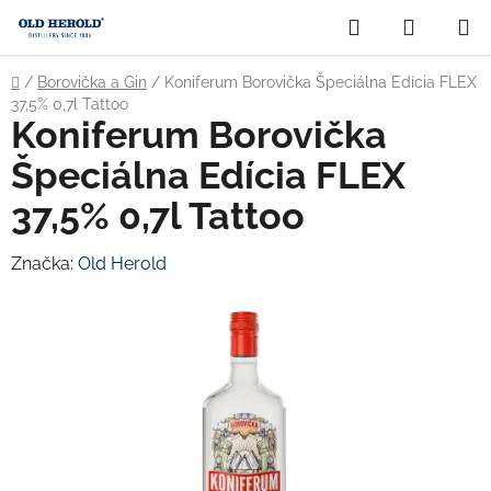
Prejsť
Hľadať
NÁKUP
na
obsah
KOŠÍK
Domov
/
Borovička a Gin
/
Koniferum Borovička Špeciálna Edícia FLEX
37,5% 0,7l Tattoo
Koniferum Borovička
Špeciálna Edícia FLEX
37,5% 0,7l Tattoo
Značka:
Old Herold