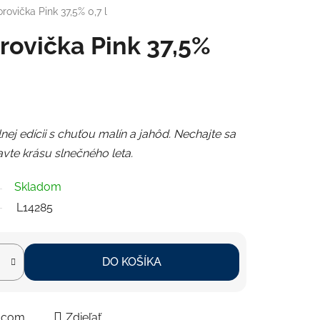
rovička Pink 37,5% 0,7 l
rovička Pink 37,5%
ej edícii s chuťou malín a jahôd.
Nechajte sa
vte krásu slnečného leta.
Skladom
L14285
DO KOŠÍKA
ajcom
Zdieľať