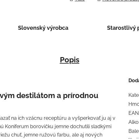
Slovenský výrobca
Starostlivý 
Popis
Dod
vým destilátom a prírodnou
Kate
Hmo
EAN
ať na ich vzácnu receptúru a vyšperkovať ju aj v
Alko
ú Koniferum borovičku jemne dochutili sladkými
Bale
viežu chuť, jemne ružovú farbu, ale aj nových