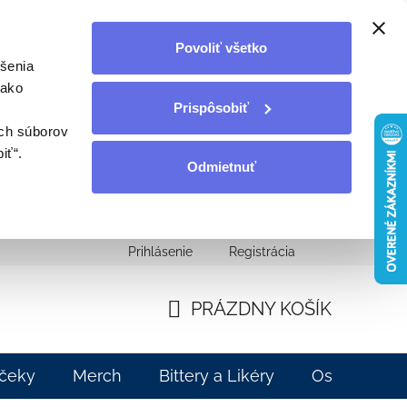
Povoliť všetko
šenia
 ako
Prispôsobiť
ých súborov
iť“.
Odmietnuť
Prihlásenie
Registrácia
ahnutie
Moja objednávka
PRÁZDNY KOŠÍK
NÁKUPNÝ
KOŠÍK
čeky
Merch
Bittery a Likéry
Ostatné