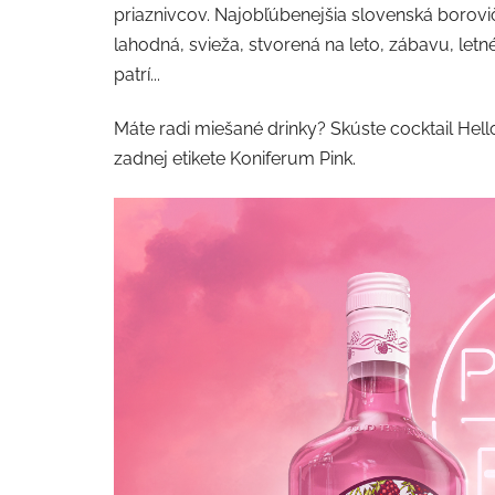
priaznivcov. Najobľúbenejšia slovenská borovičk
lahodná, svieža, stvorená na leto, zábavu, let
patrí...
Máte radi miešané drinky? Skúste cocktail Hell
zadnej etikete Koniferum Pink.