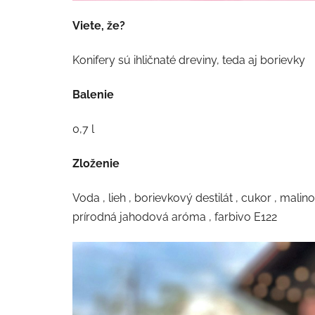
Viete, že?
Konifery sú ihličnaté dreviny, teda aj borievky
Balenie
0,7 l
Zloženie
Voda , lieh , borievkový destilát , cukor , mali
prírodná jahodová aróma , farbivo E122