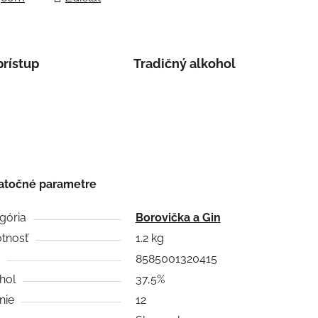
prístup
Tradičný alkohol
atočné parametre
gória
Borovička a Gin
tnosť
1.2 kg
8585001320415
hol
37,5%
nie
12