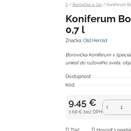
Domov
/
Borovička a Gin
/
Koniferum Bo
Koniferum Bo
0,7 l
Značka:
Old Herold
Borovička Koniferum v špeciáln
uniesť do ružového sveta, obja
Dostupnosť
Kód:
9,45 €
7,68 € bez DPH
Jednotková cena:
Tlač
Hovoriť s pred