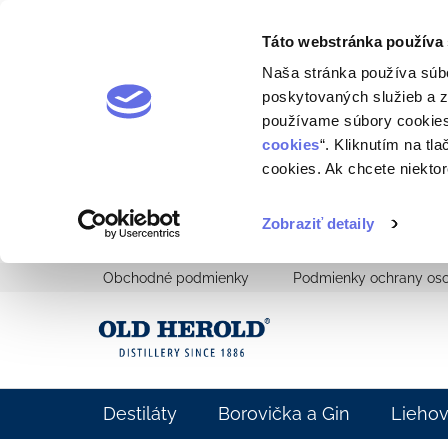
Táto webstránka používa
Naša stránka používa súb
poskytovaných služieb a z
používame súbory cookies
cookies
“. Kliknutím na tl
cookies. Ak chcete niektor
Zobraziť detaily
Prejsť
Obchodné podmienky
Podmienky ochrany os
na
obsah
Destiláty
Borovička a Gin
Lieho