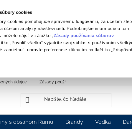
 súbory cookies
ory cookies pomáhajúce správnemu fungovaniu, za účelom zlep
a účelom analýzy návštevnosti. Podrobnejšie informácie o tom,
 môžete nájsť v záložke „
Zásady používania súborov
ačítko „Povoliť všetko“ vyjadríte svoj súhlas s používaním všetk
é zamietnuť, upravte preferencie kliknutím na tlačítko „Prispôsob
obných údajov
Zásady používania súborov cookie
Na sti
viny s obsahom Rumu
Brandy
Vodka
Dar