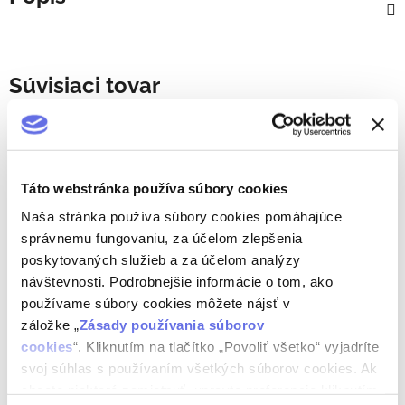
Súvisiaci tovar
Táto webstránka používa súbory cookies
Naša stránka používa súbory cookies pomáhajúce
správnemu fungovaniu, za účelom zlepšenia
poskytovaných služieb a za účelom analýzy
návštevnosti. Podrobnejšie informácie o tom, ako
používame súbory cookies môžete nájsť v
Koniferum borovička s
Koniferum borovička s
záložke „
Zásady používania súborov
brusnicami 37,5% 0,7 l
limetkou 37,5% 0,7 l
cookies
“. Kliknutím na tlačítko „Povoliť všetko“ vyjadríte
Skladom
Skladom
svoj súhlas s používaním všetkých súborov cookies. Ak
6,79 € bez DPH
6,79 € bez DPH
chcete niektoré zamietnuť, upravte preferencie kliknutím