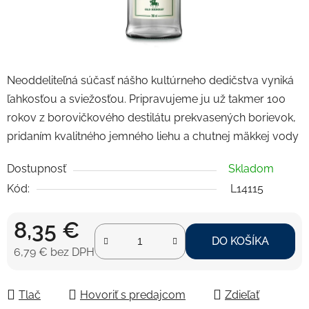
Neoddeliteľná súčasť nášho kultúrneho dedičstva vyniká
ľahkosťou a sviežosťou. Pripravujeme ju už takmer 100
rokov z borovičkového destilátu prekvasených borievok,
pridaním kvalitného jemného liehu a chutnej mäkkej vody
Dostupnosť
Skladom
Kód:
L14115
8,35 €
DO KOŠÍKA
6,79 € bez DPH
Jednotková cena:
Tlač
Hovoriť s predajcom
Zdieľať