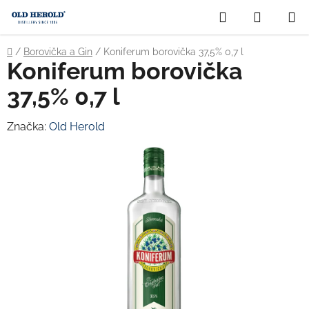
Prejsť
Hľadať
NÁKUP
na
obsah
KOŠÍK
Domov
/
Borovička a Gin
/
Koniferum borovička 37,5% 0,7 l
Koniferum borovička
37,5% 0,7 l
Značka:
Old Herold