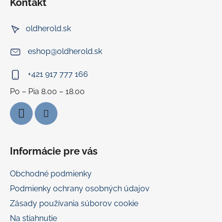
Kontakt
p
ä
oldherold.sk
t
i
eshop
@
oldherold.sk
e
+421 917 777 166
Informácie pre vás
Obchodné podmienky
Podmienky ochrany osobných údajov
Zásady používania súborov cookie
Na stiahnutie