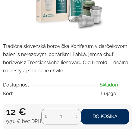
Tradičná slovenská borovička Koniferum v darčekovom
balení s nerezovými pohárikmi. Ľahká, jemná chuť
borievok z Trenčianskeho liehovaru Old Herold – ideálna
na cesty aj spoločné chvíle.
Dostupnosť
Skladom
Kód:
L14230
12 €
DO KOŠÍKA
9,76 € bez DPH
Jednotková cena: