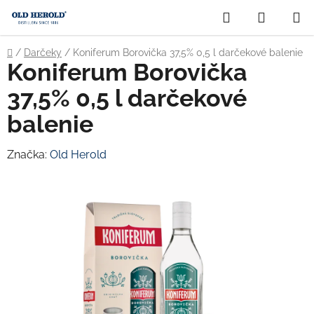
Prejsť
Hľadať
NÁKUP
na
obsah
KOŠÍK
Domov
/
Darčeky
/
Koniferum Borovička 37,5% 0,5 l darčekové balenie
Koniferum Borovička
37,5% 0,5 l darčekové
balenie
Značka:
Old Herold