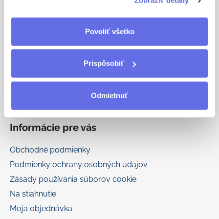
Zobraziť detaily
oldherold.sk
t
i
eshop
@
oldherold.sk
Povoliť všetko
e
+421 917 777 166
Prispôsobiť
Odmietnuť
Informácie pre vás
Obchodné podmienky
Podmienky ochrany osobných údajov
Zásady používania súborov cookie
Na stiahnutie
Moja objednávka