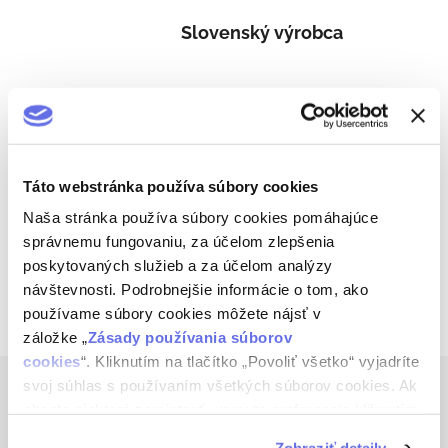
Slovenský výrobca
Starostlivý prístup
Táto webstránka používa súbory cookies
Tradičný alkohol
Naša stránka používa súbory cookies pomáhajúce
správnemu fungovaniu, za účelom zlepšenia
poskytovaných služieb a za účelom analýzy
návštevnosti. Podrobnejšie informácie o tom, ako
Popis
používame súbory cookies môžete nájsť v
záložke „
Zásady používania súborov
cookies
“. Kliknutím na tlačítko „Povoliť všetko“ vyjadríte
Z
svoj súhlas s používaním všetkých súborov cookies. Ak
á
Kontakt
chcete niektoré zamietnuť, upravte preferencie kliknutím
p
na tlačítko „Prispôsobiť“.
ä