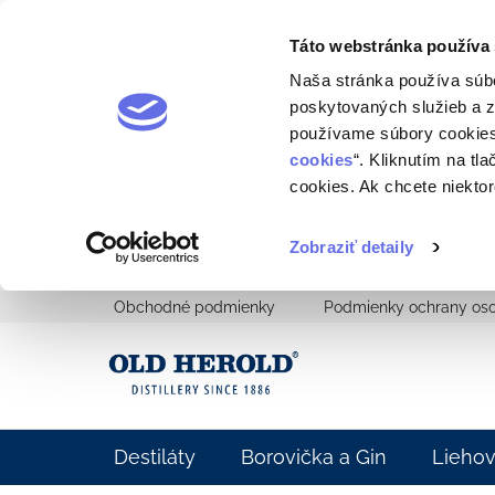
Táto webstránka používa
Naša stránka používa súb
poskytovaných služieb a z
používame súbory cookies
cookies
“. Kliknutím na tl
cookies. Ak chcete niektor
Zobraziť detaily
Prejsť
Obchodné podmienky
Podmienky ochrany os
na
obsah
Destiláty
Borovička a Gin
Lieho