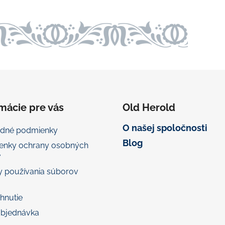
mácie pre vás
Old Herold
O našej spoločnosti
dné podmienky
Blog
enky ochrany osobných
v
 používania súborov
ahnutie
objednávka