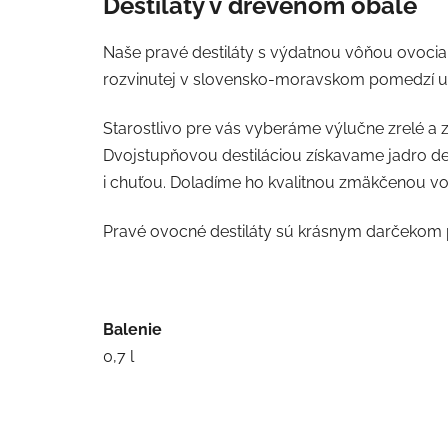
Destiláty v drevenom obale
Naše pravé destiláty s výdatnou vôňou ovocia 
rozvinutej v slovensko-moravskom pomedzí už 
Starostlivo pre vás vyberáme výlučne zrelé a z
Dvojstupňovou destiláciou získavame jadro d
i chuťou. Doladíme ho kvalitnou zmäkčenou vo
Pravé ovocné destiláty sú krásnym darčekom pr
Balenie
0,7 l