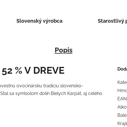
Slovenský výrobca
Starostlivý 
Popis
52 % V DREVE
Dod
Kate
povestnú ovocinársku tradíciu slovensko-
Hmo
Stal sa symbolom dolín Bielych Karpát, aj celého
EAN
Alko
Bale
Kraj