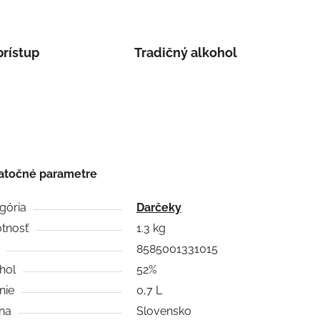
prístup
Tradičný alkohol
atočné parametre
gória
Darčeky
tnosť
1.3 kg
8585001331015
hol
52%
nie
0,7 L
ina
Slovensko