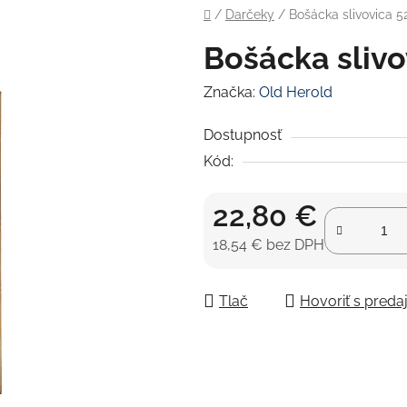
Domov
/
Darčeky
/
Bošácka slivovica 52
Bošácka slivo
Značka:
Old Herold
Dostupnosť
Kód:
22,80 €
18,54 € bez DPH
Jednotková cena:
Tlač
Hovoriť s pred