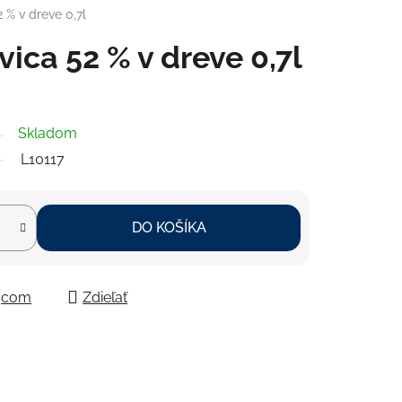
 % v dreve 0,7l
vica 52 % v dreve 0,7l
Skladom
L10117
DO KOŠÍKA
ajcom
Zdieľať