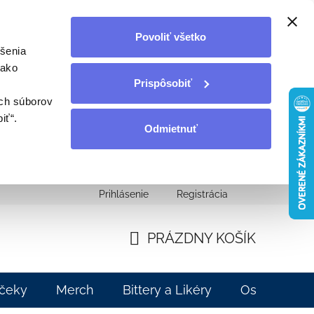
Povoliť všetko
šenia
 ako
Prispôsobiť
ých súborov
iť“.
Odmietnuť
Prihlásenie
Registrácia
ahnutie
Moja objednávka
PRÁZDNY KOŠÍK
NÁKUPNÝ
KOŠÍK
čeky
Merch
Bittery a Likéry
Ostatné