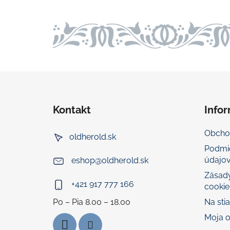
Z
á
Kontakt
Infor
p
ä
Obcho
oldherold.sk
t
Podmi
i
údajo
eshop
@
oldherold.sk
e
Zásady
+421 917 777 166
cookie
Na sti
Moja 