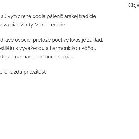
Obj
sú vytvorené podľa páleničiarskej tradície
za čias vlády Márie Terézie.
dravé ovocie, pretože poctivý kvas je základ.
estilátu s vyváženou a harmonickou vôňou
dou a necháme primerane zrieť.
e každú príležitosť.