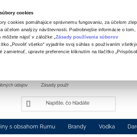
 súbory cookies
ory cookies pomáhajúce správnemu fungovaniu, za účelom zlep
a účelom analýzy návštevnosti. Podrobnejšie informácie o tom,
 môžete nájsť v záložke „
Zásady používania súborov
ačítko „Povoliť všetko“ vyjadríte svoj súhlas s používaním všetk
é zamietnuť, upravte preferencie kliknutím na tlačítko „Prispôsob
obných údajov
Zásady používania súborov cookie
Na sti
viny s obsahom Rumu
Brandy
Vodka
Dar