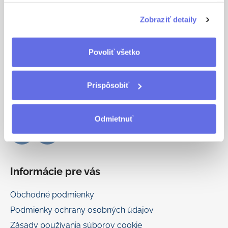
á
na tlačítko „Prispôsobiť“.
Kontakt
Zobraziť detaily
p
ä
oldherold.sk
t
Povoliť všetko
i
eshop
@
oldherold.sk
e
Prispôsobiť
+421 917 777 166
Odmietnuť
Informácie pre vás
Obchodné podmienky
Podmienky ochrany osobných údajov
Zásady používania súborov cookie