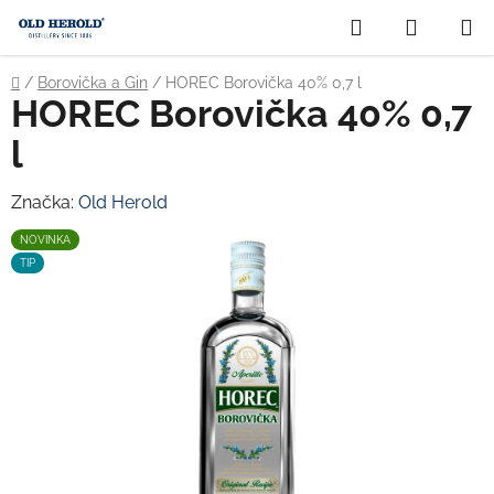
Prejsť
Hľadať
NÁKUP
na
obsah
KOŠÍK
Domov
/
Borovička a Gin
/
HOREC Borovička 40% 0,7 l
HOREC Borovička 40% 0,7
l
Značka:
Old Herold
NOVINKA
TIP