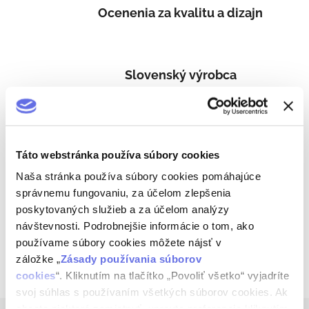
Ocenenia za kvalitu a dizajn
Slovenský výrobca
Starostlivý prístup
Táto webstránka používa súbory cookies
Naša stránka používa súbory cookies pomáhajúce
správnemu fungovaniu, za účelom zlepšenia
Tradičný alkohol
poskytovaných služieb a za účelom analýzy
návštevnosti. Podrobnejšie informácie o tom, ako
používame súbory cookies môžete nájsť v
záložke „
Zásady používania súborov
Popis
cookies
“. Kliknutím na tlačítko „Povoliť všetko“ vyjadríte
svoj súhlas s používaním všetkých súborov cookies. Ak
Z
chcete niektoré zamietnuť, upravte preferencie kliknutím